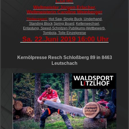
Weltmeister Jürgen Erlacher,
Weltmeisterin Caroline Weinberger
Timbersport:
Hot Saw, Single Buck, Underhand,
Standing Block
Spring Board
;
Kettenwechsel,
Entastung, Speed-Schnitzen Publikums-Wettbewerb,
Tombola, Tolle Einzelpreise
Sa. 22.Juni 2019 16:00 Uhr
Kernölpresse Resch Schloßberg 89 in 8463
Leutschach